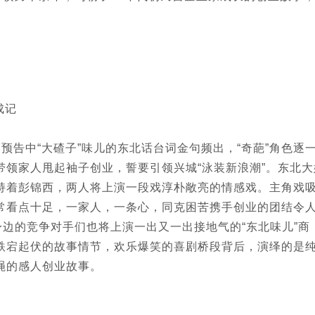
成记
预告中“大碴子”味儿的东北话台词金句频出，“奇葩”角色逐
领家人甩起袖子创业，誓要引领兴城“泳装新浪潮”。东北大
持着彭锦西，两人将上演一段戏淳朴敞亮的情感戏。主角戏
常看点十足，一家人，一条心，同克困苦携手创业的团结令
身边的竞争对手们也将上演一出又一出接地气的“东北味儿”商
跌宕起伏的故事情节，欢乐爆笑的喜剧桥段背后，演绎的是
绳的感人创业故事。