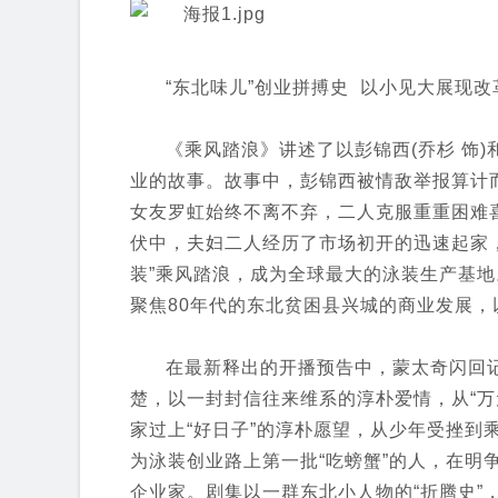
“东北味儿”创业拼搏史 以小见大展现
《乘风踏浪》讲述了以彭锦西(乔杉 饰)
业的故事。故事中，彭锦西被情敌举报算计
女友罗虹始终不离不弃，二人克服重重困难喜
伏中，夫妇二人经历了市场初开的迅速起家
装”乘风踏浪，成为全球最大的泳装生产基
聚焦80年代的东北贫困县兴城的商业发展
在最新释出的开播预告中，蒙太奇闪回
楚，以一封封信往来维系的淳朴爱情，从“万
家过上“好日子”的淳朴愿望，从少年受挫到
为泳装创业路上第一批“吃螃蟹”的人，在明
企业家。剧集以一群东北小人物的“折腾史”