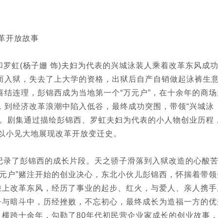
改革开放故事
和罗虹(杨子姗 饰)夫妇为代表的兴城泳装人乘着改革东风成
而入狱，失去了上大学的资格，出狱后自产自销做起泳裤生
结连理，彭锦西成为当地第一个“万元户”，在十余年的商场
，到经济改革浪潮中陷入低谷，最终成功突围，带领“兴城泳
地。剧集通过描绘彭锦西、罗虹夫妇为代表的小人物创业历程
，以小见大地展现改革开放变迁史。
记录了彭锦西的成长片段。天之骄子滑落到入狱改造的心酸
元户”赌注开始的创业决心，东北小伙儿彭锦西，怀揣着带领
乘上改革东风，经历了事业的起步、红火，与爱人、亲人携手
争与暗斗中，历经挫败，不忘初心，最终成长为造福一方的优
，横跨十余年，勾勒了80年代初民营企业家成长的创业故事