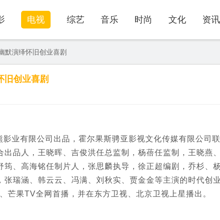
影
电视
综艺
音乐
时尚
文化
资讯
幽默演绎怀旧创业喜剧
怀旧创业喜剧
熊影业有限公司出品，霍尔果斯骋亚影视文化传媒有限公司
合出品人，王晓晖、吉俊洪任总监制，杨蓓任监制，王晓燕
舒筠、高海铭任制片人，张思麟执导，徐正超编剧，乔杉、
，张瑞涵、韩云云、冯满、刘秋实、贾金金等主演的时代创
奇艺、芒果TV全网首播，并在东方卫视、北京卫视上星播出。