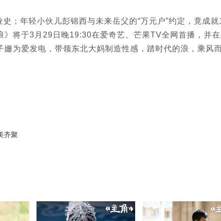
史；年轻小伙儿彭锦西与未来岳父的“万元户”约定，竟成就
将于3月29日晚19:30在爱奇艺、芒果TV全网首播，并
子姗为爱发电，带领东北大妈制造性感，踏时代的浪，乘风
美齐聚