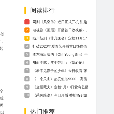
民级文化现象
碑满堂彩
阅读排行
网剧《凤皇传》近日正式开机 甜趣
1
来袭期待值UP！
电视剧《画眉》开播首日收视破2，
2
功创
年底央视热剧重现惊险反特风云
陆川新剧《非凡医者》定档11月17
3
意，
日 人文视角记述硬核医疗故事
打破2023年爱奇艺开播首日热度值
4
起
最高纪录，《一念关山》火热开播
李东海出演的《Oh! YoungSim》于
5
今日收官，通过一问一答采访发表
，
甜而不腻，笑中带泪：《颜心记》
6
了收官感想！ “饰演‘王庆
收官，打造“甜喜剧”新标杆
《看不见影子的少年》今日收官 张
7
颂文荣梓杉之旅终揭秘
《一念关山》热度值破9500，高能
8
苦
团战描摹热血冒险群像
《金屋藏夫》定档1月19日爱奇艺播
9
全
出 南望金宵夫妇合体撒糖 开启甜蜜
《乘风踏浪》今日开播 乔杉杨子姗
10
治愈之旅
成
幽默演绎怀旧创业喜剧
秀
热门推荐
，以