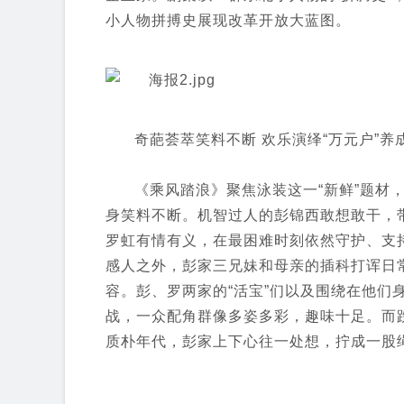
小人物拼搏史展现改革开放大蓝图。
奇葩荟萃笑料不断 欢乐演绎“万元户”养
《乘风踏浪》聚焦泳装这一“新鲜”题材，
身笑料不断。机智过人的彭锦西敢想敢干，带
罗虹有情有义，在最困难时刻依然守护、支
感人之外，彭家三兄妹和母亲的插科打诨日
容。彭、罗两家的“活宝”们以及围绕在他们
战，一众配角群像多姿多彩，趣味十足。而
质朴年代，彭家上下心往一处想，拧成一股