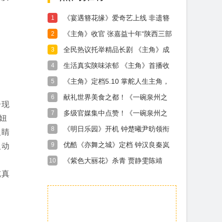
《宴遇簪花缘》爱奇艺上线 非遗簪
1
花邂逅海洋美食
《主角》收官 张嘉益十年“陕西三部
2
曲”沉淀演员本真
全民热议托举精品长剧 《主角》成
3
就国民级文化现象
生活真实陕味浓郁 《主角》首播收
4
视口碑满堂彩
《主角》定档5.10 掌舵人生主角，
5
共赴人间烟火
献礼世界美食之都！《一碗泉州之
6
一现
姜母鸭》主题曲 MV 温情上线​
多级官媒集中点赞！《一碗泉州之
7
妞
姜母鸭》用烟火气讲好泉州文旅新
《明日乐园》开机 钟楚曦尹昉领衔
8
吸睛
故事
首部“无限流”剧集 开启极温冒险之
优酷《亦舞之城》定档 钟汉良秦岚
9
人动
旅
以爱之名 演绎破镜重圆“双向救
《紫色大丽花》杀青 贾静雯陈靖
10
赎”之舞
可“破格”诠释都市爱情修罗场
纯真