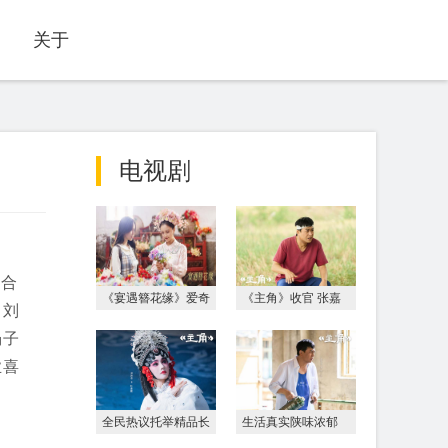
关于
电视剧
联合
《宴遇簪花缘》爱奇
《主角》收官 张嘉
、刘
艺上线 非遗簪花邂
益十年“陕西三部
杨子
逅海洋美食
曲”沉淀演员本真
业喜
全民热议托举精品长
生活真实陕味浓郁
剧 《主角》成就国
《主角》首播收视口