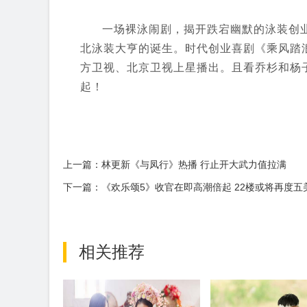
一场裸泳闹剧，揭开跌宕幽默的泳装创业
北泳装大亨的诞生。时代创业喜剧《乘风踏浪》
方卫视、北京卫视上星播出。且看乔杉和杨
起！
上一篇：林更新《与凤行》热播 行止开大武力值拉满
下一篇：《欢乐颂5》收官在即高潮倍起 22楼或将再度五
相关推荐