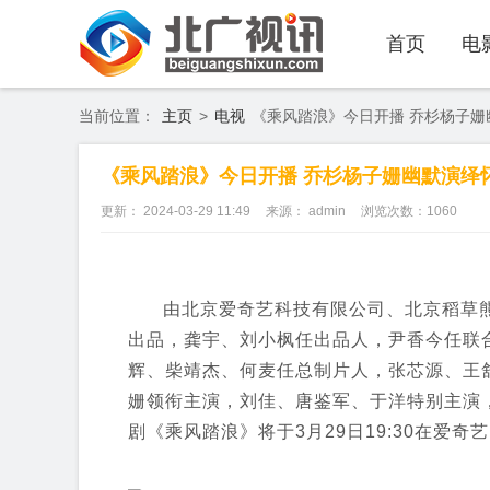
首页
电
当前位置：
主页
>
电视
《乘风踏浪》今日开播 乔杉杨子姗
《乘风踏浪》今日开播 乔杉杨子姗幽默演绎
更新： 2024-03-29 11:49
来源： admin
浏览次数：
1060
由北京爱奇艺科技有限公司、北京稻草
出品，龚宇、刘小枫任出品人，尹香今任联
辉、柴靖杰、何麦任总制片人，张芯源、王
姗领衔主演，刘佳、唐鉴军、于洋特别主演
剧《乘风踏浪》将于3月29日19:30在爱