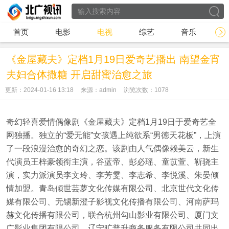
首页
电影
电视
综艺
音乐
《金屋藏夫》定档1月19日爱奇艺播出 南望金宵
夫妇合体撒糖 开启甜蜜治愈之旅
更新：2024-01-16 13:18
来源：admin
浏览次数：
1078
奇幻轻喜爱情偶像剧《金屋藏夫》定档1月19日于爱奇艺全
网独播。独立的“爱无能”女孩遇上纯欲系“男徳天花板”，上演
了一段浪漫治愈的奇幻之恋。该剧由人气偶像赖美云，新生
代演员王梓豪领衔主演，谷蓝帝、彭必瑶、童苡萱、靳骁主
演，实力派演员李文玲、李芳雯、李志希、李悦溪、朱晏倾
情加盟。青岛倾世芸萝文化传媒有限公司、北京世代文化传
媒有限公司、无锡新澄子影视文化传播有限公司、河南萨玛
赫文化传播有限公司，联合杭州勾山影业有限公司、厦门文
广影业集团有限公司、辽宁旷普升商务服务有限公司共同出