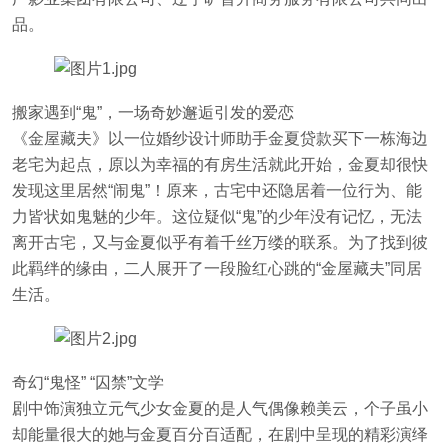
品。
搬家遇到“鬼”，一场奇妙邂逅引发的爱恋
《金屋藏夫》以一位婚纱设计师助手金夏贷款买下一栋海边
老宅为起点，原以为幸福的有房生活就此开始，金夏却很快
发现这里居然“闹鬼”！原来，古宅中还隐居着一位行为、能
力皆状如鬼魅的少年。这位疑似“鬼”的少年没有记忆，无法
离开古宅，又与金夏似乎有着千丝万缕的联系。为了找到彼
此羁绊的缘由，二人展开了一段脸红心跳的“金屋藏夫”同居
生活。
奇幻“鬼怪” “囚禁”文学
剧中饰演独立元气少女金夏的是人气偶像赖美云，个子虽小
却能量很大的她与金夏百分百适配，在剧中呈现的精彩演绎