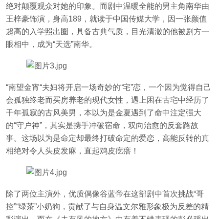
绝对颠覆观众对她的印象。而剧中温暖全能的男主角南华由
王梓豪饰演，身高189，就读于中国传媒大学，因一张颜值
超高的入学照出圈，具备古典气质，目光清澈的他被剧方一
眼相中，成为“天选”南华。
“南望金宵“夫妇将开启一场奇妙的“宅”恋，一个因为觉得自己
会孤独终老而买房养老的现代女性，遇上困在古宅中经历了
千年孤寂的古风美男，本以为是金夏遇到了命中注定强大
的“守户神”，其实是携手冲破宿命，双向治愈的反套路故
事。这场以为是命定却最终打破命定的爱恋，高能反转的真
相绝对令人头皮发麻，直起鸡皮疙瘩！
除了两位主演外，优质偶像谷蓝帝在这部剧中首次挑战“哥
控”“绿茶”小奶狗，贡献了与自身温文尔雅形象极为反差的精