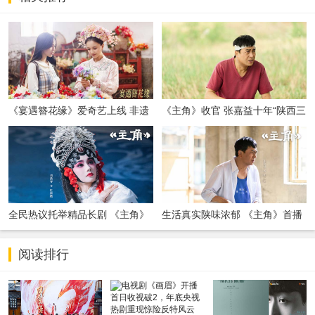
《宴遇簪花缘》爱奇艺上线 非遗
《主角》收官 张嘉益十年“陕西三
簪花邂逅海洋美食
部曲”沉淀演员本真
全民热议托举精品长剧 《主角》
生活真实陕味浓郁 《主角》首播
成就国民级文化现象
收视口碑满堂彩
阅读排行