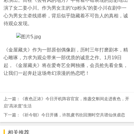
彩演出。而在《去有风的地方》中有着不错表现的彭必瑶出
演了女二姜小川。作为男女主的“cp粉头”的姜小川在剧中一
心为男女主牵线搭桥，背后似乎隐藏着不可告人的真相，诚
待观众发现。
《金屋藏夫》作为一部原创偶像剧，历时三年打磨剧本，精
心雕琢，力求为观众带来一部优质的诚意之作。1月19日
起，《金屋藏夫》将在爱奇艺全网独播，会员抢先看全集，
让我们一起奔赴这场奇幻浪漫的热恋吧！
上一篇：《夜色正浓》今日开机阵容官宣，推盏交斛间走进夜色，开
启“高浓度”生活
下一篇：《祈今朝》今日开播，许凯虞书欣回溯时空共谱仙侠虐恋
相关推荐