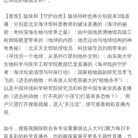
态系统的微观世界》。
【逛馆】版块和【守护自然】版块同样也将分别迎来3场直
播，分别是北京海洋馆科普教师刘健泳直播的《海洋的秘
密：奇特深海生物与世界之最》；由中国地质博物馆高级工
程师陈晓雯带来的《地球的内部：地壳运动与地球结构的神
奇奥秘》；北京天文馆助理馆员、科技辅导员刘雨带来的
《寻找另一个地球，从系外行星到地外文明》；由东南大学
生物科学与医学工程学院教授巴龙直播的《海岸线的守护
者：海洋垃圾清理与环保行动》；国家植物园副研究员李飞
飞的《进击的植物：外表迷人却危害极大的“植物杀手”》；
以及中国环境科学研究院研究员ID科普中国专家张风春直播
的《进击的动物：打不死的“小强”们打底有多恐怖？》。用
户只需打开搜狐视频，进入“关注流”，便可观看精彩直播内
容。
如今，搜狐视频除联合各专业重量级达人大V们聚力每日丰
富多彩的科学直播外，也积极探索展开更多主题性直播，力