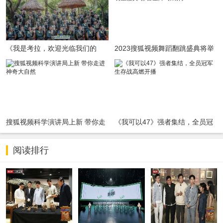
《我是考拉，欢迎光临我们的
2023搜狐视频舞蹈翻跳盛典将举
家》温情收官：一个八代考拉大
行 明星嘉宾“惊喜空降”引期待
家族，二十年的爱与守候
搜狐视频科学演讲局上新 带你走
《我可以47》强者集结，全员冠
进神奇大自然
军生存战高燃开播
阅读排行