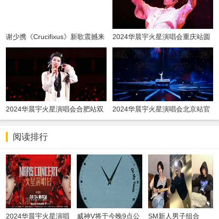
谢少携《Crucifixus》新歌震撼来
2024华晨宇火星演唱会重庆站圆
袭 千字说唱开启新篇章
满结束 国风四面台将登鸟巢新章
待启
2024华晨宇火星演唱会合肥站双
2024华晨宇火星演唱会北京站官
场圆满落幕 七夕限定惊喜解锁再
宣 鸟巢四面台强势回归辟国风新
聚国风盛宴
篇
阅读排行
2024华晨宇火星演唱
威神V将于今晚9点公
SM新人男子组合